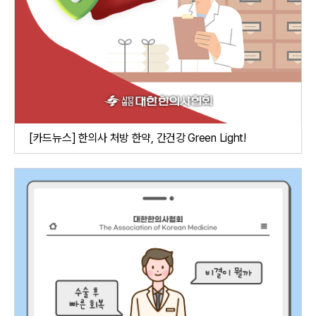
[카드뉴스] 한의사 처방 한약, 간건강 Green Light!