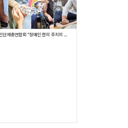
장애인단체총연합회 “장애인 한의 주치의 조속 도입” 강력 촉구