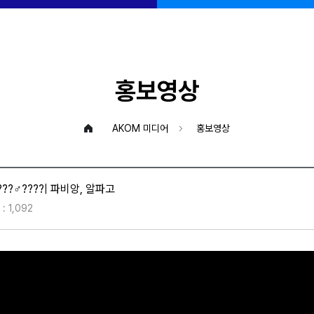
홍보영상
AKOM 미디어
홍보영상
??♂????| 파비앙, 알파고
: 1,092