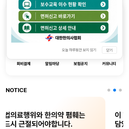
회원
전용
보수교육
면허신고
신상신고
오늘 하루동안 보지 않기
닫기
회비결제
알림마당
보험공지
커뮤니티
NOTICE