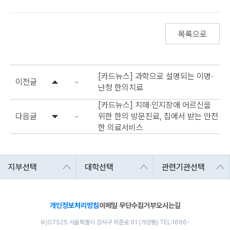
목록으로
[카드뉴스] 과학으로 설명되는 이명·
이전글
난청 한의치료
[카드뉴스] 치매·인지장애 어르신을
다음글
위한 한의 방문진료, 집에서 받는 안전
한 의료서비스
개인정보처리방침
이메일 무단수집거부
오시는길
우)07525 서울특별시 강서구 허준로 91 (가양동) TEL:1666-