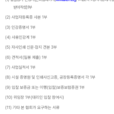
받아
작
성
)
1
부
(2)
사업자등록증 사본
1
부
(3)
인감증명서
1
부
(4)
사용인감계
1
부
(5)
자사인쇄 신문·
잡지 견본
3
부
(6)
견적서
(
밀봉 제출
) 1
부
(7)
사업실적서
1
부
(8)
시설 증명원 및 인쇄사신고증
,
공장등록증명서 각
1
부
(9)
입찰 보증금 또는 이행
(
입찰
)
보증보험증권
1
부
(10)
위임장
1
부
(
대리인 입찰 참여시
)
(11)
기타 본 협회가 요구하는 서류