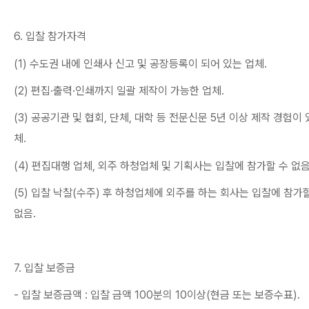
6.
입찰 참가자격
(1)
수도권 내에 인쇄사 신고 및 공장등록이 되어 있는 업체
.
(2)
편집
·
출력
·
인쇄까지 일괄 제작이 가능한 업체
.
(3)
공공기관 및 협회
,
단체
,
대학 등 전문신문
5
년 이상 제작 경험이 
체
.
(4)
편집대행 업체
,
외주 하청업체 및 기획사는 입찰에 참가할 수 없
(5)
입찰 낙찰
(
수주
)
후 하청업체에 외주를 하는 회사는 입찰에 참가할
없음
.
7.
입찰 보증금
-
입찰 보증금액
:
입찰 금액
100
분의
10
이상
(
현금 또는 보증수표
).