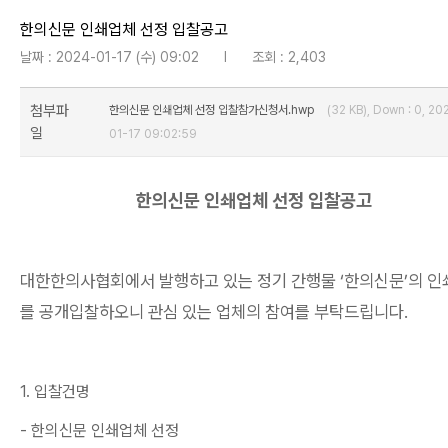
한의신문 인쇄업체 선정 입찰공고
날짜 : 2024-01-17 (수) 09:02
l
조회 : 2,403
첨부파
한의신문 인쇄업체 선정 입찰참가신청서.hwp
(32 KB), Down : 0, 20
일
01-17 09:02:59
한의신문 인쇄업체 선정 입찰공고
대한한의사협회에서 발행하고 있는 정기 간행물
‘
한의신문
’
의 인
를 공개입찰하오니 관심 있는 업체의 참여를 부탁드립니다
.
1.
입찰건명
-
한의신문 인쇄업체 선정