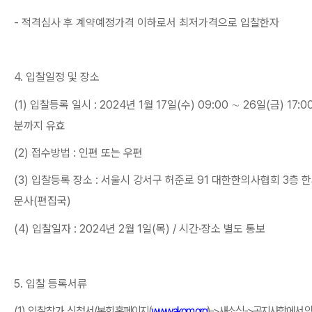
-
적격심사 후 계약예정가격 이하로서 최저가격으로 입찰한자
4.
입찰일정 및 장소
(1)
입찰등록 일시
: 2024
년
1
월
17
일
(
수
) 09:00
∼
26
일
(
금
) 17:0
분까지 유효
(2)
접수방법
:
인편 또는 우편
(3)
입찰등록 장소
:
서울시 강서구 허준로
91
대한한의사협회
3
층 
문사
(
편집국
)
(4)
입찰일자
: 2024
년
2
월
1
일
(
목
) /
시간
·
장소 별도 통보
5.
입찰 등록서류
(1)
입찰참가 신청서
(
본회 홈페이지
(
www.akom.org
)->
새소식
->
공지사항에서 양