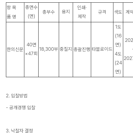
총면수
항 목
인쇄·
용지
총부수
계
규격
색도
(
면
)
제작
품 명
1
도
(16
202
면
)
40
면
18,300
부
타블로이드
중질지
한의신문
총괄진행
×47
회
4
도
2027
(24
면
)
2.
입찰방법
-
공개경쟁 입찰
3.
낙찰자 결정