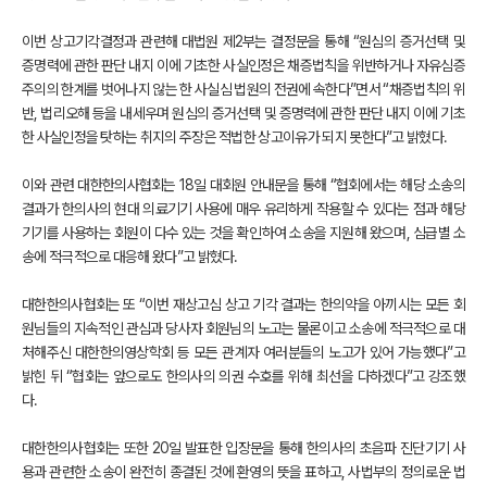
이번 상고기각결정과 관련해 대법원 제2부는 결정문을 통해 “원심의 증거선택 및
증명력에 관한 판단 내지 이에 기초한 사실인정은 채증법칙을 위반하거나 자유심증
주의의 한계를 벗어나지 않는 한 사실심 법원의 전권에 속한다”면서 “채증법칙의 위
반, 법리오해 등을 내세우며 원심의 증거선택 및 증명력에 관한 판단 내지 이에 기초
한 사실인정을 탓하는 취지의 주장은 적법한 상고이유가 되지 못한다”고 밝혔다.
이와 관련 대한한의사협회는 18일 대회원 안내문을 통해 “협회에서는 해당 소송의
결과가 한의사의 현대 의료기기 사용에 매우 유리하게 작용할 수 있다는 점과 해당
기기를 사용하는 회원이 다수 있는 것을 확인하여 소송을 지원해 왔으며, 심급별 소
송에 적극적으로 대응해 왔다”고 밝혔다.
대한한의사협회는 또 “이번 재상고심 상고 기각 결과는 한의약을 아끼시는 모든 회
원님들의 지속적인 관심과 당사자 회원님의 노고는 물론이고 소송에 적극적으로 대
처해주신 대한한의영상학회 등 모든 관계자 여러분들의 노고가 있어 가능했다”고
밝힌 뒤 “협회는 앞으로도 한의사의 의권 수호를 위해 최선을 다하겠다”고 강조했
다.
대한한의사협회는 또한 20일 발표한 입장문을 통해 한의사의 초음파 진단기기 사
용과 관련한 소송이 완전히 종결된 것에 환영의 뜻을 표하고, 사법부의 정의로운 법