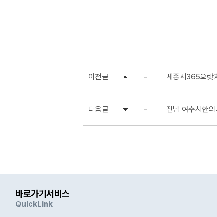
이전글
세종시365으랏차
다음글
전남 여수시한의
바로가기서비스
QuickLink