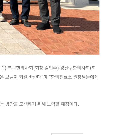
범락)·북구한의사회(회장 김인수)·광산구한의사회(회
작은 보탬이 되길 바란다”며 “한의진료소 원장님들에게
있는 방안을 모색하기 위해 노력할 예정이다.