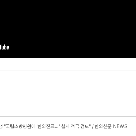
청 "국립소방병원에 '한의진료과' 설치 적극 검토" / 한의신문 NEWS