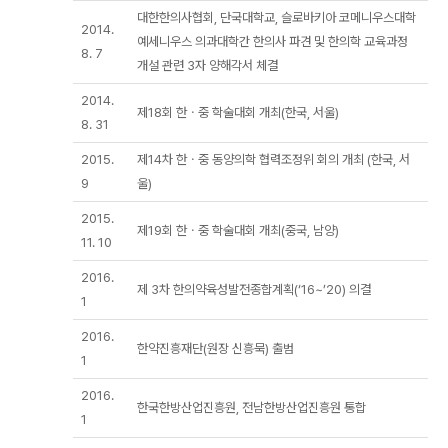
대한한의사협회, 단국대학교, 슬로바키아 코메니우스대학
2014.
예세니우스 의과대학간 한의사 파견 및 한의학 교육과정
8. 7
개설 관련 3자 양해각서 체결
2014.
제18회 한ㆍ중 학술대회 개최(한국, 서울)
8. 31
2015.
제14차 한ㆍ중 동양의학 협력조정위 회의 개최 (한국, 서
9
울)
2015.
제19회 한ㆍ중 학술대회 개최(중국, 남양)
11. 10
2016.
제 3차 한의약육성발전종합계획(‘16~’20) 의결
1
2016.
한약진흥재단(원장 신흥묵) 출범
1
2016.
한국한방산업진흥원, 전남한방산업진흥원 통합
1