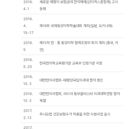
2016.
새로운 제형의 보험급여 한약제제(단미엑스혼합제) 고시
4. 1
등재
2016.
4.
제18회 국제동양의학학술대회 개최(일본, 오키나와)
15~17
2016.
제15차 한ㆍ중 동양의학 협력조정위 회의 개최 (중국, 서
5
안)
2016.
한국한의학교육평가원 교육부 인정기관 지정
5. 20
2016.
대한한의사협회-태평양국립의과대 협약 갱신
10. 3
2016.
대한한의사협회, 러시아 동부클러스터 의과대학연합 협약
10. 3
체결
2017.
추나요법 건강보험수가 적용을 위한 시범사업 실시
2. 13
2017.