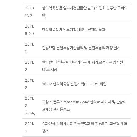
2010.
한의약육성법 일부개정법률안 발의(최영희 민주당 국회의
11. 2
원)
2011.
한의약육성법 일부개정법률안 본회의 통과
6. 29
2011.
건강보험 본인부담기준금액 및 본인부담액 개정 실시
1.
2011.
한국한의학연구원 전통의약분야 ‘세계보건기구 협력센
2
터’로 지정
2011.
‘제2차 한의약육성 발전계획(’11~‘15) 의결
2
2011.
프랑스 톨루즈 ‘Made in Asia’ 한의학 세미나 및 한방의
2.
료체험 실시톨루즈
9~14,
2011.
중화민국 중의사공회 전국연합회와 전통의학 교류협력 협
3
정서